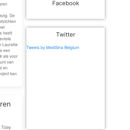
Facebook
aren
ezig. De
itzichten
het
a heeft
Twitter
entele
r Laurette
Tweets by MediSina Belgium
is een
ë als voor
punt van
al en
roject kan
eren
 Tülay