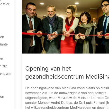
dat er
een
Santé
e
en.
 zijn
Opening van het
centrum
gezondheidscentrum MediSin
De openingsavond van MediSina vond plaats op dins
november 2013 in de aanwezigheid van een zestigtal
ten
uitgenodigden, waar Mevrouw de Minister Laurette On
senator Meneer André Du bus, de Dr. Louis Ferrant (hu
het wijkgezondheidscentrum Medikuregem en docent 