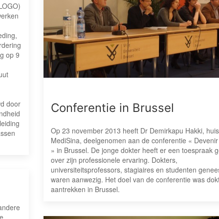
 (LOGO)
werken
eding,
rdering
og op 9
uut
wd door
Conferentie in Brussel
ondheid
eiding
Op 23 november 2013 heeft Dr Demirkapu Hakki, huisa
assen
MediSina, deelgenomen aan de conferentie « Deveni
» in Brussel. De jonge dokter heeft er een toespraak
over zijn professionele ervaring. Dokters,
universiteitsprofessors, stagiaires en studenten gene
waren aanwezig. Het doel van de conferentie was dok
aantrekken in Brussel.
 andere
ne