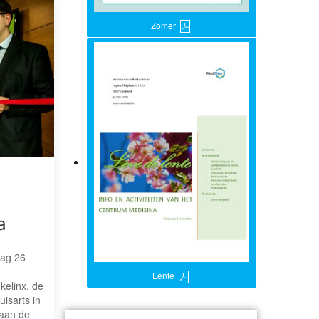
Zomer
a
dag 26
Lente
kelinx, de
isarts in
aan de