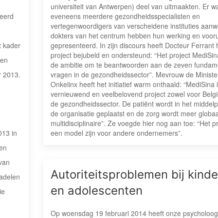
universiteit van Antwerpen) deel van uitmaakten. Er w
eveneens meerdere gezondheidsspecialisten en
neerd
vertegenwoordigers van verscheidene instituties aanw
dokters van het centrum hebben hun werking en vooru
gepresenteerd. In zijn discours heeft Docteur Ferrant 
t kader
project bejubeld en ondersteund: “Het project MediSin
een
de ambitie om te beantwoorden aan de zeven fundam
vragen in de gezondheidssector”. Mevrouw de Ministe
r 2013.
Onkelinx heeft het initiatief warm onthaald: “MediSina 
vernieuwend en veelbelovend project zowel voor Belgi
de gezondheidssector. De patiënt wordt in het middel
de organisatie geplaatst en de zorg wordt meer globa
multidisciplinaire”. Ze voegde hier nog aan toe: “Het p
een model zijn voor andere ondernemers”.
13 in
sen
van
Autoriteitsproblemen bij kind
nadelen
en adolescenten
ie
Op woensdag 19 februari 2014 heeft onze psycholoog