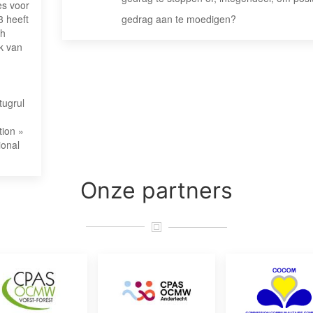
es voor
3 heeft
gedrag aan te moedigen?
ch
k van
tugrul
tion »
ional
Onze
partners