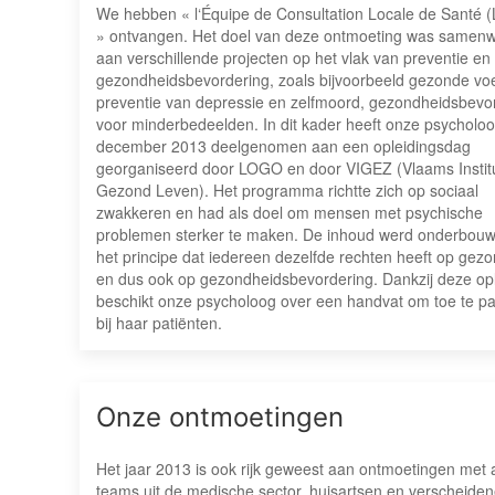
We hebben « l‘Équipe de Consultation Locale de Santé
» ontvangen. Het doel van deze ontmoeting was samen
aan verschillende projecten op het vlak van preventie en
gezondheidsbevordering, zoals bijvoorbeeld gezonde vo
preventie van depressie en zelfmoord, gezondheidsbevo
voor minderbedeelden. In dit kader heeft onze psycholo
december 2013 deelgenomen aan een opleidingsdag
georganiseerd door LOGO en door VIGEZ (Vlaams Instit
Gezond Leven). Het programma richtte zich op sociaal
zwakkeren en had als doel om mensen met psychische
problemen sterker te maken. De inhoud werd onderbou
het principe dat iedereen dezelfde rechten heeft op gez
en dus ook op gezondheidsbevordering. Dankzij deze opl
beschikt onze psycholoog over een handvat om toe te p
bij haar patiënten.
Onze ontmoetingen
Het jaar 2013 is ook rijk geweest aan ontmoetingen met
teams uit de medische sector, huisartsen en verscheide