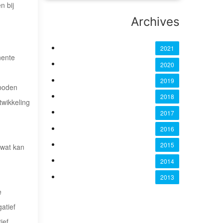
n bij
Archives
2021
nente
2020
2019
rboden
2018
twikkeling
2017
2016
2015
wat kan
2014
2013
e
atief
ief