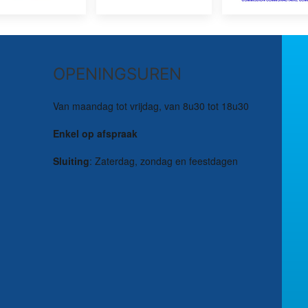
OPENINGSUREN
Van maandag tot vrijdag, van 8u30 tot 18u30
Enkel op afspraak
Sluiting
: Zaterdag, zondag en feestdagen