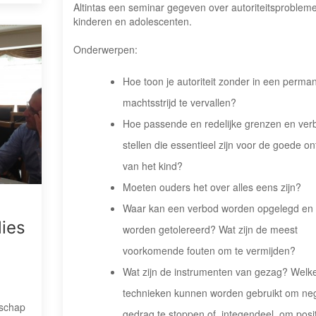
Altintas een seminar gegeven over autoriteitsprobleme
kinderen en adolescenten.
Onderwerpen:
Hoe toon je autoriteit zonder in een perma
machtsstrijd te vervallen?
Hoe passende en redelijke grenzen en ve
stellen die essentieel zijn voor de goede on
van het kind?
Moeten ouders het over alles eens zijn?
Waar kan een verbod worden opgelegd en 
lies
worden getolereerd? Wat zijn de meest
voorkomende fouten om te vermijden?
Wat zijn de instrumenten van gezag? Welk
technieken kunnen worden gebruikt om neg
nschap
gedrag te stoppen of, integendeel, om posit