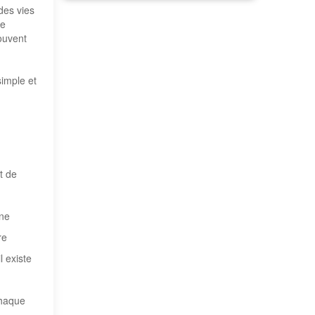
des vies
re
souvent
simple et
t de
une
re
l existe
chaque