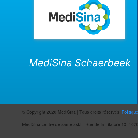
MediSina Schaerbeek
© Copyright 2026 MediSina | Tous droits réservés.
Politiqu
MediSina centre de santé asbl - Rue de la Filature 10, 1