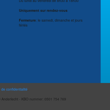
Du lundi au vendredi de 8h30 à 18h30
Uniquement sur rendez-vous
Fermeture
: le samedi, dimanche et jours
fériés
e de confidentialité
.
070 Anderlecht - KBO nummer: 0501 754 769