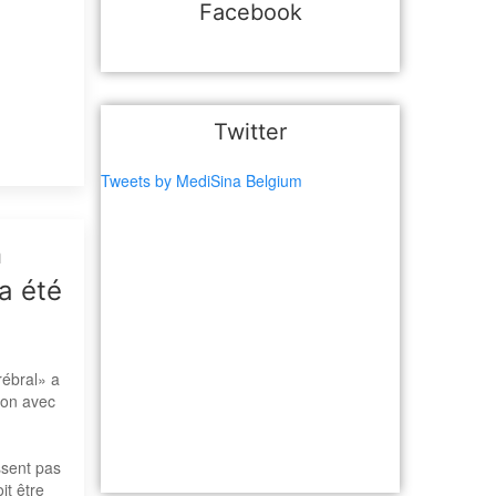
Facebook
Twitter
Tweets by MediSina Belgium
n
a été
rébral» a
ion avec
ssent pas
it être