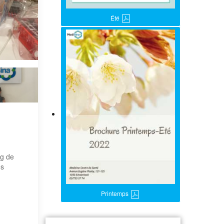
Été
ng de
es
Printemps