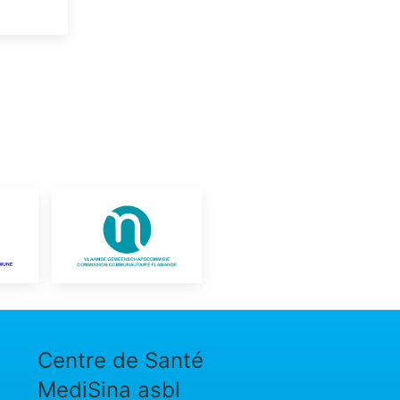
Centre de Santé
MediSina asbl