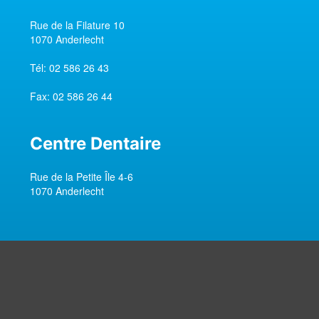
Rue de la Filature 10
1070 Anderlecht
Tél:
02 586 26 43
Fax:
02 586 26 44
Centre Dentaire
Rue de la Petite Île 4-6
1070 Anderlecht