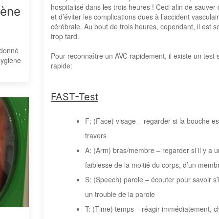
hospitalisé dans les trois heures ! Ceci afin de sauver 
iène
et d’éviter les complications dues à l’accident vasculai
cérébrale. Au bout de trois heures, cependant, il est 
trop tard.
t donné
Pour reconnaître un AVC rapidement, il existe un test 
hygiène
rapide:
FAST-Test
F: (Face) visage – regarder si la bouche es
travers
A: (Arm) bras/membre – regarder si il y a 
faiblesse de la moitié du corps, d’un memb
S: (Speech) parole – écouter pour savoir s’i
un trouble de la parole
T: (Time) temps – réagir immédiatement, 