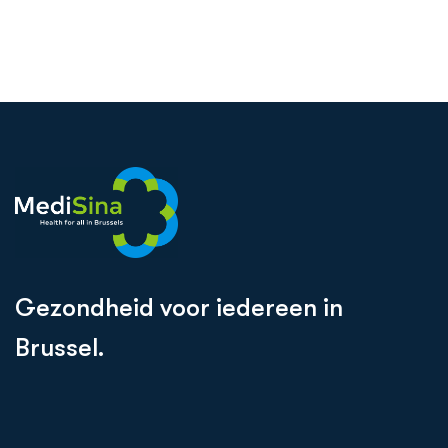
G
e
z
o
n
d
h
e
i
d
v
o
o
r
i
e
d
e
r
e
e
n
i
n
B
r
u
s
s
e
l
.