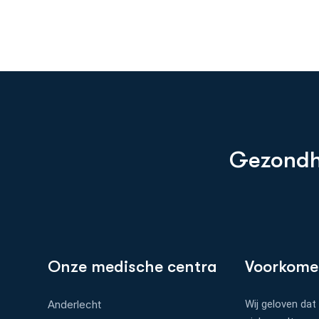
G
e
z
o
n
d
Onze medische centra
Voorkomen
Anderlecht
Wij geloven dat