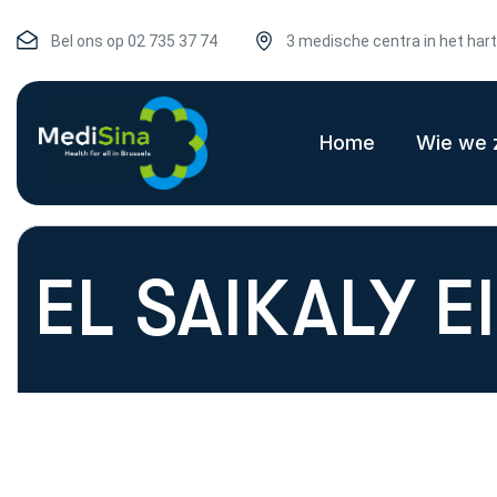
Bel ons op
02 735 37 74
3 medische centra in het har
Home
Wie we z
EL SAIKALY El