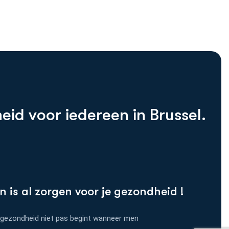
h
e
i
d
v
o
o
r
i
e
d
e
r
e
e
n
i
n
B
r
u
s
s
e
l
.
 is al
zorgen voor je gezondheid !
 gezondheid niet pas begint wanneer men